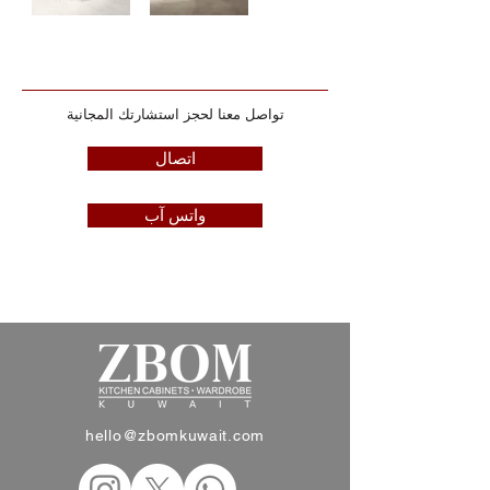
تواصل معنا لحجز استشارتك المجانية
اتصال
واتس آب
hello@zbomkuwait.com