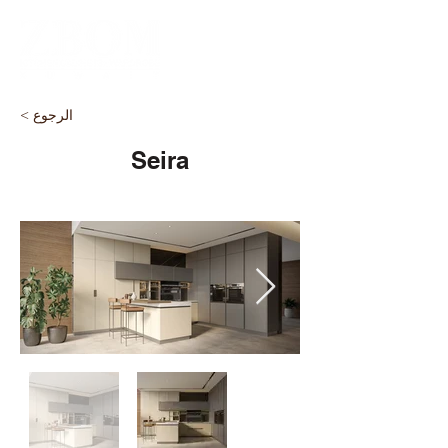
< الرجوع
Seira