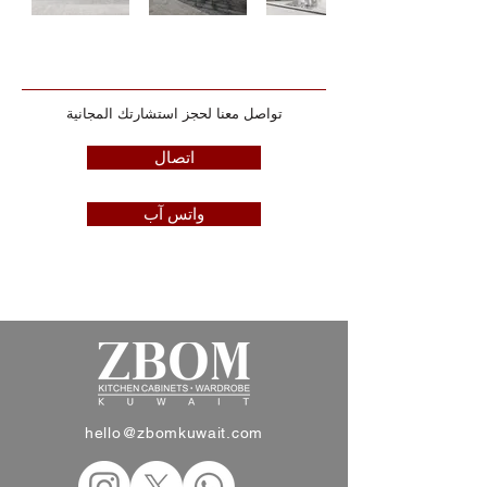
تواصل معنا لحجز استشارتك المجانية
اتصال
واتس آب
hello@zbomkuwait.com